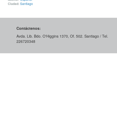
Ciudad:
Santiago
Contáctenos:
Avda. Lib. Bdo. O'Higgins 1370, Of. 502. Santiago / Tel.
226720348