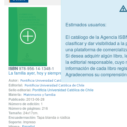
Estimados usuarios:
El catálogo de la Agencia ISB
clasificar y dar visibilidad a l
una plataforma de comercializ
Si desea adquirir algún libro,
la editorial responsable, cuyo
información de cada libro regis
ISBN
978-956-14-1348-1
La familia ayer, hoy y siempre. Reflexiones desde distintas discipl
Agradecemos su comprensión
Autor:
Pontificia Universidad Católica de Chile
Editorial:
Pontificia Universidad Católica de Chile
Sello editorial:
Pontificia Universidad Católica de Chile
Materia:
Matrimonio y familia
Publicado:
2013-06-28
Número de edición:
1
Número de páginas:
216
Tamaño:
24x17cm.
Encuadernación:
Tapa blanda o rústica
Soporte:
Impreso
Idioma:
Español