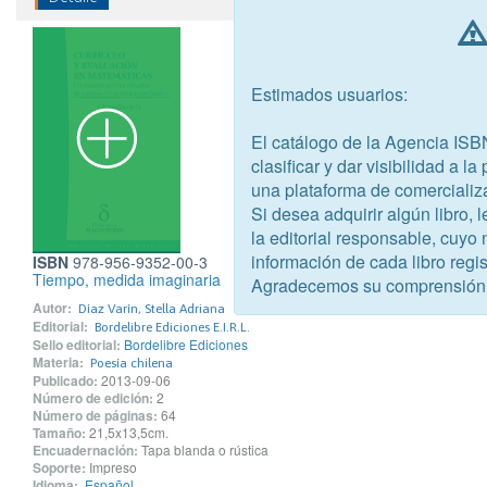
Estimados usuarios:
El catálogo de la Agencia ISB
clasificar y dar visibilidad a l
una plataforma de comercializ
Si desea adquirir algún libro,
la editorial responsable, cuyo
información de cada libro regis
ISBN
978-956-9352-00-3
Tiempo, medida imaginaria
Agradecemos su comprensión
Autor:
Díaz Varín, Stella Adriana
Editorial:
Bordelibre Ediciones E.I.R.L.
Sello editorial:
Bordelibre Ediciones
Materia:
Poesía chilena
Publicado:
2013-09-06
Número de edición:
2
Número de páginas:
64
Tamaño:
21,5x13,5cm.
Encuadernación:
Tapa blanda o rústica
Soporte:
Impreso
Idioma:
Español