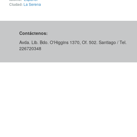
Ciudad:
La Serena
Contáctenos:
Avda. Lib. Bdo. O'Higgins 1370, Of. 502. Santiago / Tel.
226720348