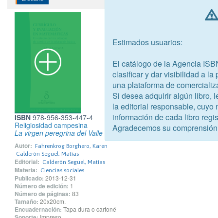
Estimados usuarios:
El catálogo de la Agencia ISB
clasificar y dar visibilidad a l
una plataforma de comercializ
Si desea adquirir algún libro,
la editorial responsable, cuyo
información de cada libro regis
ISBN
978-956-353-447-4
Religiosidad campesina
Agradecemos su comprensión
La virgen peregrina del Valle de Longotoma
Autor:
Fahrenkrog Borghero, Karen
Calderón Seguel, Matías
Editorial:
Calderón Seguel, Matías
Materia:
Ciencias sociales
Publicado:
2013-12-31
Número de edición:
1
Número de páginas:
83
Tamaño:
20x20cm.
Encuadernación:
Tapa dura o cartoné
Soporte:
Impreso