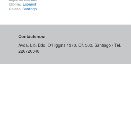
Idioma:
Español
Ciudad:
Santiago
Contáctenos:
Avda. Lib. Bdo. O'Higgins 1370, Of. 502. Santiago / Tel.
226720348