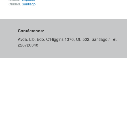
Ciudad:
Santiago
Contáctenos:
Avda. Lib. Bdo. O'Higgins 1370, Of. 502. Santiago / Tel.
226720348