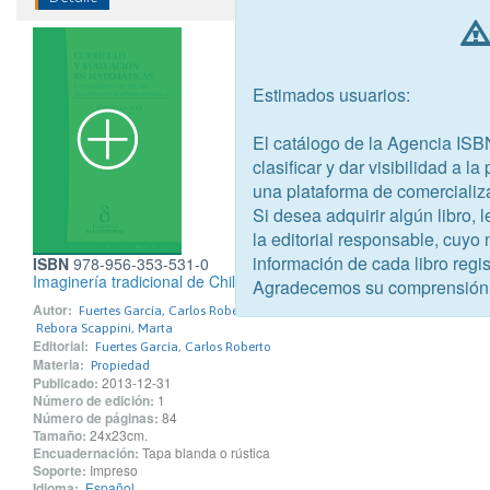
Estimados usuarios:
El catálogo de la Agencia ISB
clasificar y dar visibilidad a l
una plataforma de comercializ
Si desea adquirir algún libro,
la editorial responsable, cuyo
información de cada libro regis
ISBN
978-956-353-531-0
Imaginería tradicional de Chiloé. Santería e identidad local. Catá
Agradecemos su comprensión
Autor:
Fuertes García, Carlos Roberto
Rebora Scappini, Marta
Editorial:
Fuertes García, Carlos Roberto
Materia:
Propiedad
Publicado:
2013-12-31
Número de edición:
1
Número de páginas:
84
Tamaño:
24x23cm.
Encuadernación:
Tapa blanda o rústica
Soporte:
Impreso
Idioma:
Español