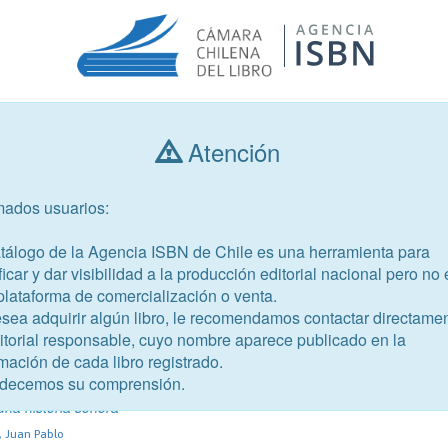
Atención
Consultar libros
mados usuarios:
Año de publicación
Público objetivo
atálogo de la Agencia ISBN de Chile es una herramienta para
ficar y dar visibilidad a la producción editorial nacional pero no 
plataforma de comercialización o venta.
esea adquirir algún libro, le recomendamos contactar directame
ditorial responsable, cuyo nombre aparece publicado en la
mación de cada libro registrado.
-4
decemos su comprensión.
chilena
una historia sonora
, Juan Pablo