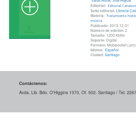
Varas Morel, José Miguel
Editorial:
Editorial Catalon
Sello editorial:
Librería Cat
Materia:
Tratamiento histór
música
Publicado:
2013-12-31
Número de edición:
2
Tamaño:
1200 KbKb
Soporte:
Digital
Formato:
Mobipocket (.prc)
Idioma:
Español
Ciudad:
Santiago
Contáctenos:
Avda. Lib. Bdo. O'Higgins 1370, Of. 502. Santiago / Tel. 22