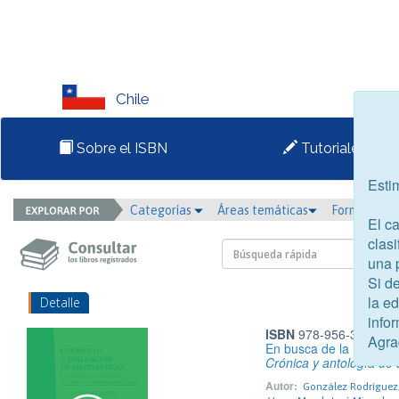
Chile
Sobre el ISBN
Tutoriales
Esti
Categorías
Áreas temáticas
Formato
El c
clasi
una 
Si d
la e
Detalle
infor
ISBN
978-956-324-274
Agra
En busca de la música 
Crónica y antología de 
Autor:
González Rodríguez