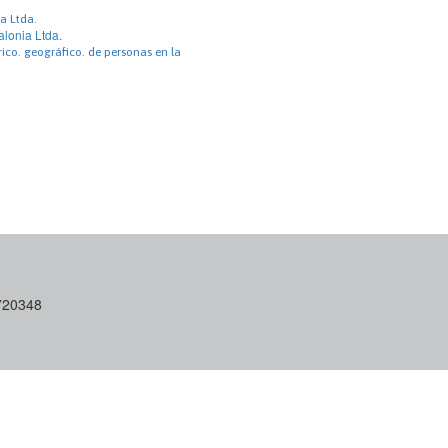
ia Ltda.
alonia Ltda.
ico. geográfico. de personas en la
6720348