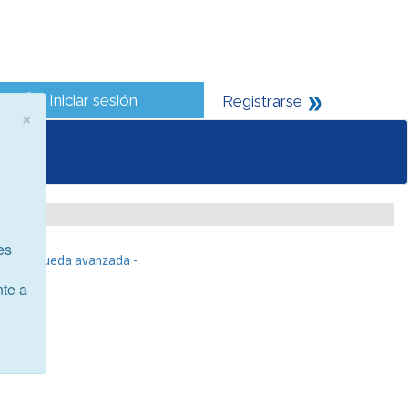
Iniciar sesión
Registrarse
×
es
- Búsqueda avanzada -
nte a