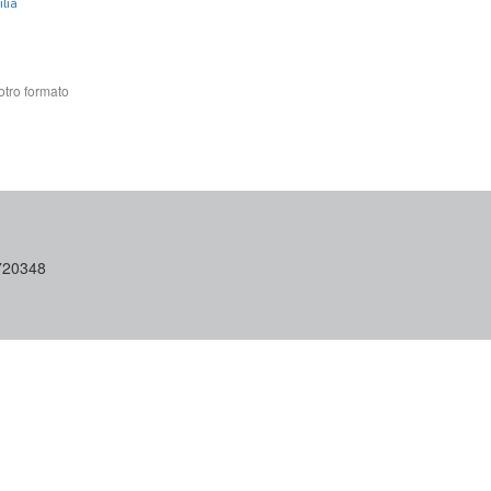
lia
otro formato
6720348