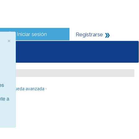
Iniciar sesión
Registrarse
×
es
- Búsqueda avanzada -
nte a