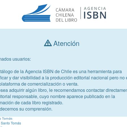
Atención
Consultar libros
mados usuarios:
Año de publicación
Público objetivo
atálogo de la Agencia ISBN de Chile es una herramienta para
ficar y dar visibilidad a la producción editorial nacional pero no 
plataforma de comercialización o venta.
esea adquirir algún libro, le recomendamos contactar directame
ditorial responsable, cuyo nombre aparece publicado en la
mación de cada libro registrado.
-7
decemos su comprensión.
Congreso Chileno de Familia
to Tomás
d Santo Tomás