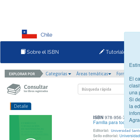
Chile
Sobre el ISBN
Tutoriales
Esti
Categorías
Áreas temáticas
Formato
El c
clasi
una 
Si d
la e
Detalle
infor
ISBN
978-956-7946-29
Agra
Familia para todos. IV 
Editorial:
Universidad San
Sello editorial:
Universida