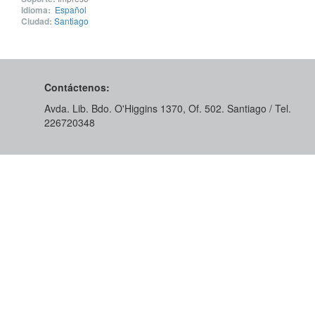
Idioma:
Español
Ciudad:
Santiago
Contáctenos:
Avda. Lib. Bdo. O'Higgins 1370, Of. 502. Santiago / Tel.
226720348