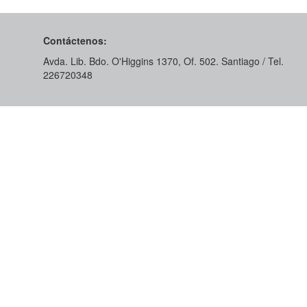
Contáctenos:
Avda. Lib. Bdo. O'Higgins 1370, Of. 502. Santiago / Tel.
226720348