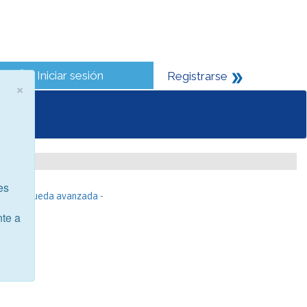
Iniciar sesión
Registrarse
×
es
- Búsqueda avanzada -
nte a