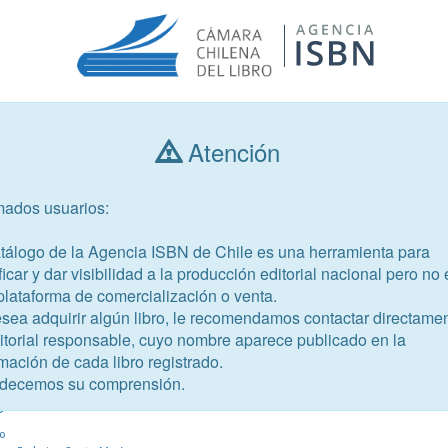
Atención
Consultar libros
mados usuarios:
Año de publicación
Público objetivo
atálogo de la Agencia ISBN de Chile es una herramienta para
ficar y dar visibilidad a la producción editorial nacional pero no 
plataforma de comercialización o venta.
esea adquirir algún libro, le recomendamos contactar directame
ditorial responsable, cuyo nombre aparece publicado en la
mación de cada libro registrado.
-6
decemos su comprensión.
 enseñanza. Biografía Nelson
6
go