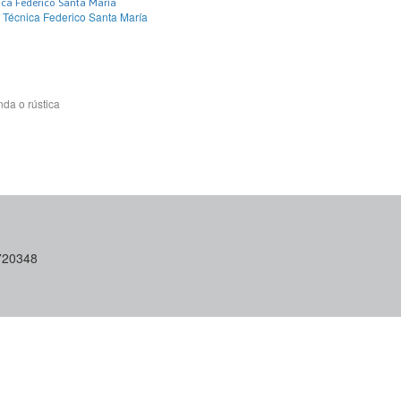
ica Federico Santa María
 Técnica Federico Santa María
da o rústica
6720348