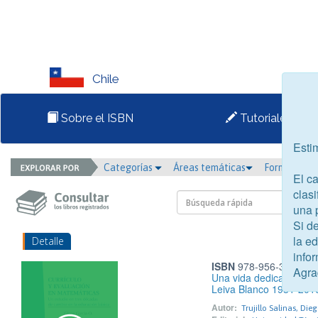
Chile
Sobre el ISBN
Tutoriales
Esti
Categorías
Áreas temáticas
Formato
El c
clasi
una 
Si d
la e
Detalle
infor
ISBN
978-956-356-046
Agra
Una vida dedicada a la
Leiva Blanco 1931-201
Autor:
Trujillo Salinas, Die