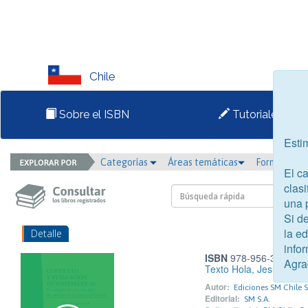
Chile
Sobre el ISBN
Tutoriales
Esti
Categorías
Áreas temáticas
Formato
El c
clasi
una 
Si d
la e
Detalle
infor
ISBN
978-956-363-259
Agra
Texto Hola, Jesús 2° m
Autor:
Ediciones SM Chile S
Editorial:
SM S.A.