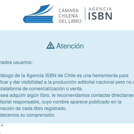
Atención
Consultar libros
mados usuarios:
Año de publicación
Público objetivo
atálogo de la Agencia ISBN de Chile es una herramienta para
ficar y dar visibilidad a la producción editorial nacional pero no 
plataforma de comercialización o venta.
esea adquirir algún libro, le recomendamos contactar directame
ditorial responsable, cuyo nombre aparece publicado en la
mación de cada libro registrado.
-0
decemos su comprensión.
edio
.A.