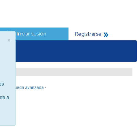
Iniciar sesión
Registrarse
×
es
- Búsqueda avanzada -
nte a