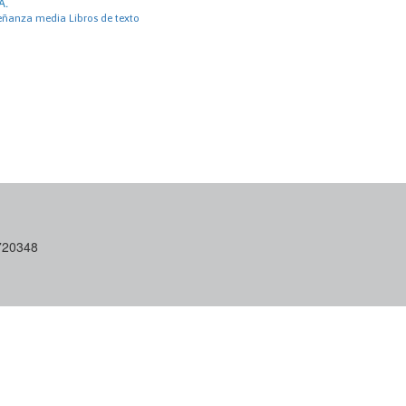
A.
señanza media Libros de texto
6720348