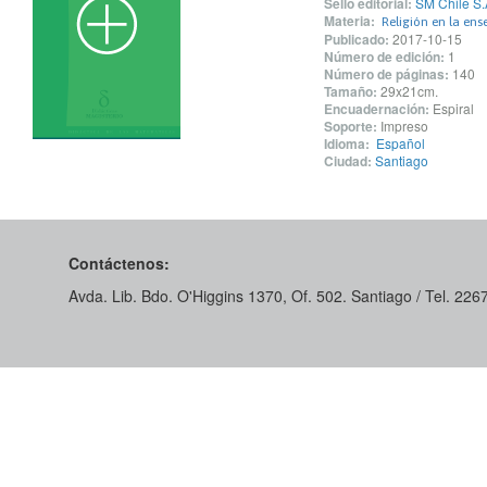
Sello editorial:
SM Chile S.
Materia:
Religión en la en
Publicado:
2017-10-15
Número de edición:
1
Número de páginas:
140
Tamaño:
29x21cm.
Encuadernación:
Espiral
Soporte:
Impreso
Idioma:
Español
Ciudad:
Santiago
Contáctenos:
Avda. Lib. Bdo. O'Higgins 1370, Of. 502. Santiago / Tel. 22