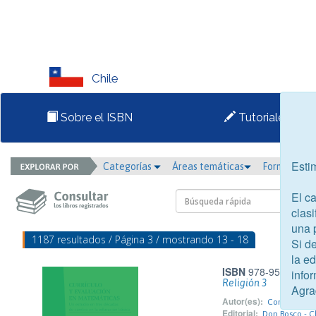
Chile
Sobre el ISBN
Tutoriales
Esti
Categorías
Áreas temáticas
Formato
El c
clasi
una 
1187 resultados / Página 3 / mostrando 13 - 18
Si d
la e
ISBN
978-956-18-13
infor
Religión 3
Agra
Autor(es):
Congregación
Editorial:
Don Bosco - Ch