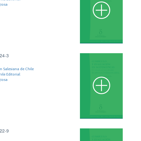
giosa
24-3
 Salesiana de Chile
ile Editorial
giosa
22-9