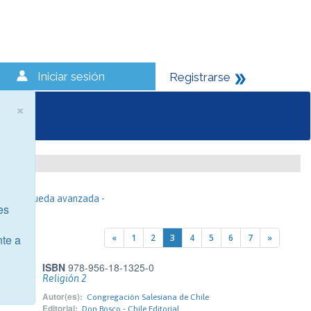
Iniciar sesión
Registrarse
×
- Búsqueda avanzada -
es
«
1
2
3
4
5
6
7
»
nte a
ISBN
978-956-18-1325-0
Religión 2
Autor(es):
Congregación Salesiana de Chile
Editorial:
Don Bosco - Chile Editorial