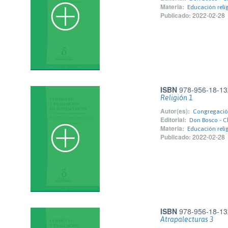
Materia:
Educación reli
Publicado:
2022-02-28
ISBN
978-956-18-13
Religión 1
Autor(es):
Congregación
Editorial:
Don Bosco - Ch
Materia:
Educación reli
Publicado:
2022-02-28
ISBN
978-956-18-13
Atrapalecturas 3