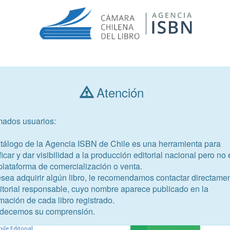
Consultar libros
Atención
mados usuarios:
Año de publicación
Público objetivo
atálogo de la Agencia ISBN de Chile es una herramienta para
ficar y dar visibilidad a la producción editorial nacional pero no 
plataforma de comercialización o venta.
esea adquirir algún libro, le recomendamos contactar directame
ditorial responsable, cuyo nombre aparece publicado en la
26-7
mación de cada libro registrado.
decemos su comprensión.
 Salesiana de Chile
ile Editorial