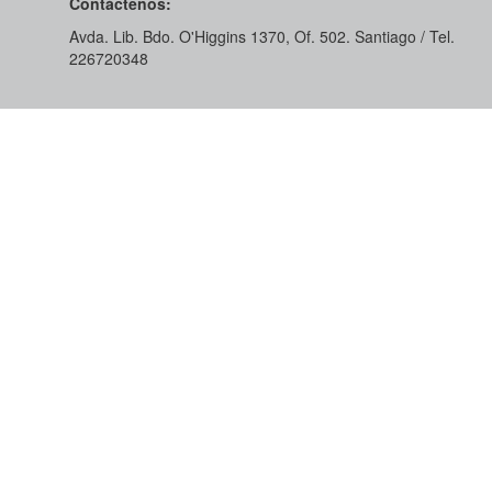
Contáctenos:
Avda. Lib. Bdo. O'Higgins 1370, Of. 502. Santiago / Tel.
226720348