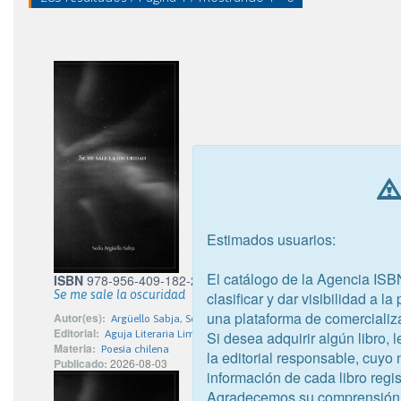
Estimados usuarios:
El catálogo de la Agencia ISB
ISBN
978-956-409-182-2
Se me sale la oscuridad
clasificar y dar visibilidad a l
una plataforma de comercializ
Autor(es):
Argüello Sabja, Sofía
Editorial:
Si desea adquirir algún libro,
Aguja Literaria Limitada
Materia:
Poesía chilena
la editorial responsable, cuyo
Publicado:
2026-08-03
información de cada libro regis
Agradecemos su comprensión