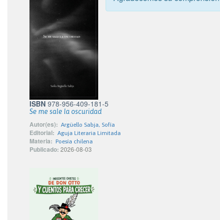
ISBN
978-956-409-181-5
Se me sale la oscuridad
Autor(es):
Argüello Sabja, Sofía
Editorial:
Aguja Literaria Limitada
Materia:
Poesía chilena
Publicado:
2026-08-03