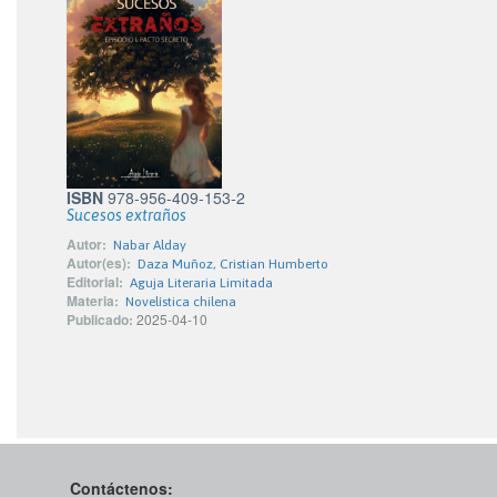
ISBN
978-956-409-153-2
Sucesos extraños
Autor:
Nabar Alday
Autor(es):
Daza Muñoz, Cristian Humberto
Editorial:
Aguja Literaria Limitada
Materia:
Novelística chilena
Publicado:
2025-04-10
Contáctenos: