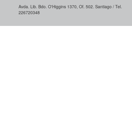
Avda. Lib. Bdo. O'Higgins 1370, Of. 502. Santiago / Tel.
226720348