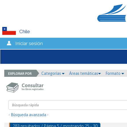
Chile
Iniciar sesión
Categorías
Áreas temáticas
Formato
- Búsqueda avanzada -
283 resultados / Página 5 / mostrando 25 - 30