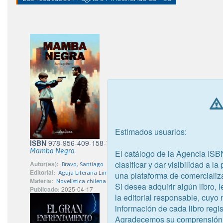
Estimados usuarios:
ISBN
978-956-409-158-7
Mamba Negra
El catálogo de la Agencia ISB
clasificar y dar visibilidad a l
Autor(es):
Bravo, Santiago
Editorial:
Aguja Literaria Limitada
una plataforma de comercializ
Materia:
Novelística chilena
Si desea adquirir algún libro,
Publicado:
2025-04-17
la editorial responsable, cuyo
información de cada libro regis
Agradecemos su comprensión