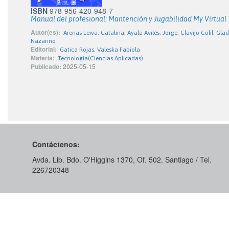
ISBN
978-956-420-948-7
Manual del profesional: Mantención y Jugabilidad My Virtual 
Autor(es):
Arenas Leiva, Catalina; Ayala Avilés, Jorge; Clavijo Colil, Glad
Nazarino
Editorial:
Gatica Rojas, Valeska Fabiola
Materia:
Tecnologia(Ciencias Aplicadas)
Publicado:
2025-05-15
Contáctenos:
Avda. Lib. Bdo. O'Higgins 1370, Of. 502. Santiago / Tel.
226720348