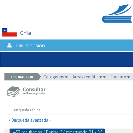
Chile
Iniciar sesión
Categorías
Áreas temáticas
Formato
- Búsqueda avanzada -
457 resultados / Página 6 / mostrando 31 - 36