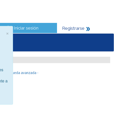
Iniciar sesión
Registrarse
×
es
- Búsqueda avanzada -
nte a