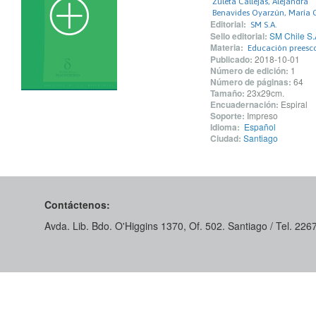
Zuleta Callejas, Alejandra
Benavides Oyarzún, María C
Editorial:
SM S.A.
Sello editorial:
SM Chile S.
Materia:
Educación preesco
Publicado:
2018-10-01
Número de edición:
1
Número de páginas:
64
Tamaño:
23x29cm.
Encuadernación:
Espiral
Soporte:
Impreso
Idioma:
Español
Ciudad:
Santiago
Contáctenos:
Avda. Lib. Bdo. O'Higgins 1370, Of. 502. Santiago / Tel. 22