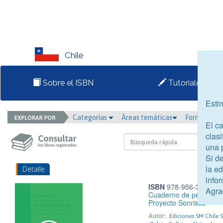
Chile
Sobre el ISBN
Tutoriales
Esti
Categorías
Áreas temáticas
Formato
El c
clasi
una 
Si d
la e
Detalle
infor
ISBN
978-956-363-370
Agra
Cuaderno de pensamien
Proyecto Sonrisas
Autor:
Ediciones SM Chile S