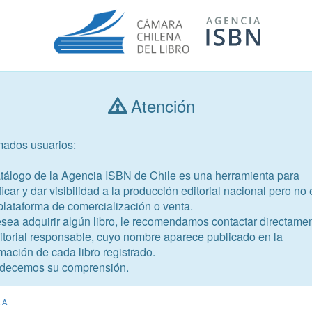
Atención
Consultar libros
mados usuarios:
Año de publicación
Público objetivo
atálogo de la Agencia ISBN de Chile es una herramienta para
ficar y dar visibilidad a la producción editorial nacional pero no 
plataforma de comercialización o venta.
esea adquirir algún libro, le recomendamos contactar directame
ditorial responsable, cuyo nombre aparece publicado en la
mación de cada libro registrado.
-2
decemos su comprensión.
to matemático Kinder.
.A.