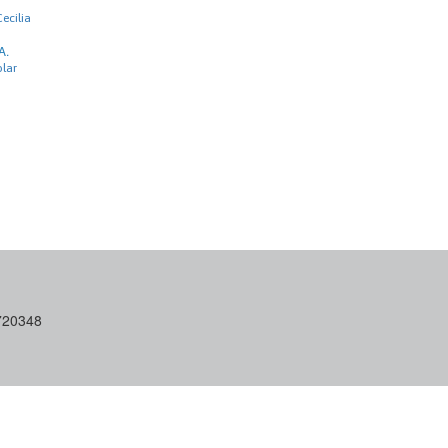
ecilia
A.
lar
6720348