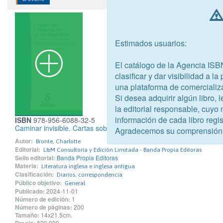
Estimados usuarios:
El catálogo de la Agencia ISB
clasificar y dar visibilidad a l
una plataforma de comercializ
Si desea adquirir algún libro,
la editorial responsable, cuyo
información de cada libro regis
ISBN
978-956-6088-32-5
Caminar invisible. Cartas sobre Jane Eyre, 1847-1854
Agradecemos su comprensión
Autor:
Bronte, Charlotte
Editorial:
L&M Consultoría y Edición Limitada - Banda Propia Editoras
Sello editorial:
Banda Propia Editoras
Materia:
Literatura inglesa e inglesa antigua
Clasificación:
Diarios, correspondencia
Público objetivo:
General
Publicado:
2024-11-01
Número de edición:
1
Número de páginas:
200
Tamaño:
14x21.5cm.
$20.000