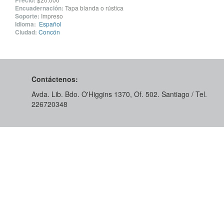
Precio:
Encuadernación:
Tapa blanda o rústica
Soporte:
Impreso
Idioma:
Español
Ciudad:
Concón
Contáctenos:
Avda. Lib. Bdo. O'Higgins 1370, Of. 502. Santiago / Tel.
226720348