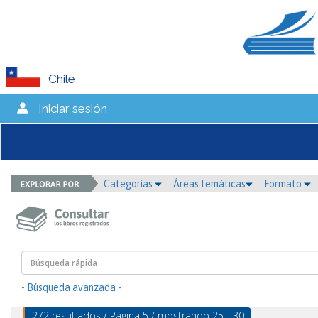
Chile
Iniciar sesión
Categorías
Áreas temáticas
Formato
- Búsqueda avanzada -
272 resultados / Página 5 / mostrando 25 - 30