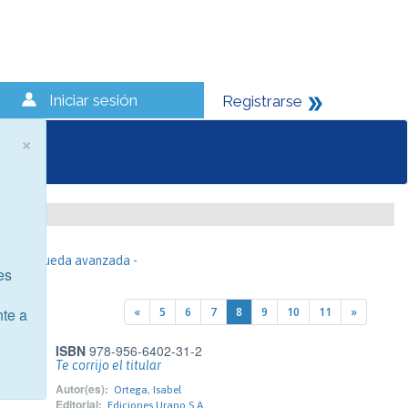
Iniciar sesión
Registrarse
×
- Búsqueda avanzada -
es
«
5
6
7
8
9
10
11
»
nte a
ISBN
978-956-6402-31-2
Te corrijo el titular
Autor(es):
Ortega, Isabel
Editorial:
Ediciones Urano S.A.