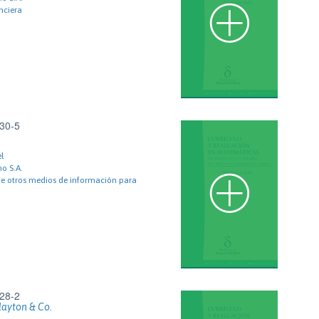
nciera
30-5
l
o S.A.
de otros medios de información para
28-2
layton & Co.