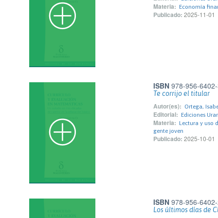
Materia:
Economía fina
Publicado:
2025-11-01
ISBN
978-956-6402-
Te corrijo el titular
Autor(es):
Ortega, Isabe
Editorial:
Ediciones Uran
Materia:
Lectura y uso 
gente joven
Publicado:
2025-10-01
ISBN
978-956-6402-
Los últimos días de C