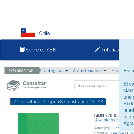
Chile
Sobre el ISBN
Tutoriales
Esti
Categorías
Áreas temáticas
Formato
El c
clasi
una 
272 resultados / Página 8 / mostrando 43 - 48
Si d
la e
ISBN
978-956-6402-
infor
Disciplina financiera
Agra
Autor(es):
Ramírez Sneb
Editorial:
Ediciones Uran