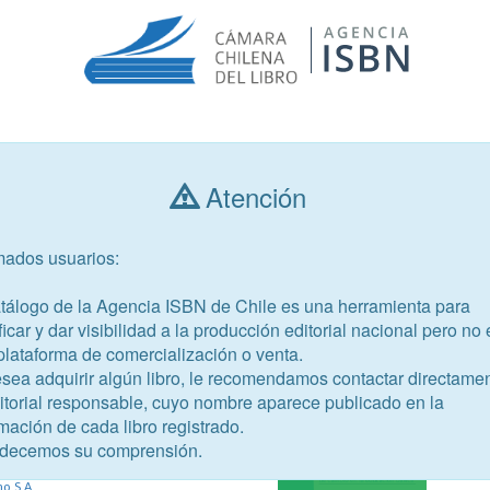
Consultar libros
Atención
mados usuarios:
Año de publicación
Público objetivo
atálogo de la Agencia ISBN de Chile es una herramienta para
ficar y dar visibilidad a la producción editorial nacional pero no 
plataforma de comercialización o venta.
esea adquirir algún libro, le recomendamos contactar directame
ditorial responsable, cuyo nombre aparece publicado en la
32-9
mación de cada libro registrado.
decemos su comprensión.
erger, Guillermo
o S.A.